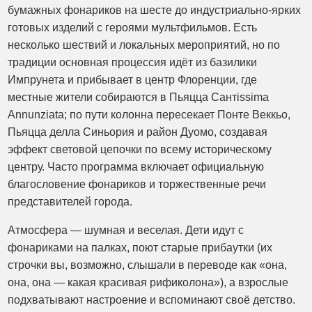
бумажных фонариков на шесте до индустриально-ярких
готовых изделий с героями мультфильмов. Есть
несколько шествий и локальных мероприятий, но по
традиции основная процессия идёт из базилики
Импрунета и прибывает в центр Флоренции, где
местные жители собираются в Пьяцца Сантissima
Annunziata; по пути колонна пересекает Понте Веккьо,
Пьяцца делла Синьория и район Дуомо, создавая
эффект световой цепочки по всему историческому
центру. Часто программа включает официальную
благословение фонариков и торжественные речи
представителей города.
Атмосфера — шумная и веселая. Дети идут с
фонариками на палках, поют старые прибаутки (их
строчки вы, возможно, слышали в переводе как «она,
она, она — какая красивая рификолона»), а взрослые
подхватывают настроение и вспоминают своё детство.